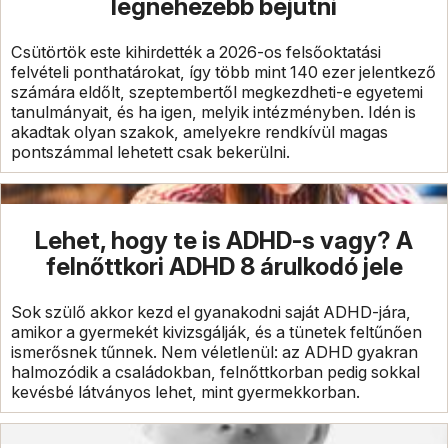
legnehezebb bejutni
Csütörtök este kihirdették a 2026-os felsőoktatási
felvételi ponthatárokat, így több mint 140 ezer jelentkező
számára eldőlt, szeptembertől megkezdheti-e egyetemi
tanulmányait, és ha igen, melyik intézményben. Idén is
akadtak olyan szakok, amelyekre rendkívül magas
pontszámmal lehetett csak bekerülni.
Lehet, hogy te is ADHD-s vagy? A
felnőttkori ADHD 8 árulkodó jele
Sok szülő akkor kezd el gyanakodni saját ADHD-jára,
amikor a gyermekét kivizsgálják, és a tünetek feltűnően
ismerősnek tűnnek. Nem véletlenül: az ADHD gyakran
halmozódik a családokban, felnőttkorban pedig sokkal
kevésbé látványos lehet, mint gyermekkorban.