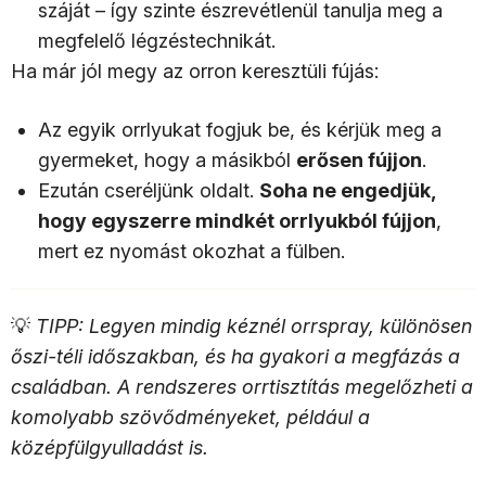
száját – így szinte észrevétlenül tanulja meg a
megfelelő légzéstechnikát.
Ha már jól megy az orron keresztüli fújás:
Az egyik orrlyukat fogjuk be, és kérjük meg a
gyermeket, hogy a másikból
erősen fújjon
.
Ezután cseréljünk oldalt.
Soha ne engedjük,
hogy egyszerre mindkét orrlyukból fújjon
,
mert ez nyomást okozhat a fülben.
💡
TIPP: Legyen mindig kéznél orrspray, különösen
őszi-téli időszakban, és ha gyakori a megfázás a
családban. A rendszeres orrtisztítás megelőzheti a
komolyabb szövődményeket, például a
középfülgyulladást is.