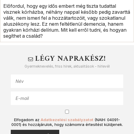
Előfordul, hogy egy idős embert még tiszta tudattal
visznek kórházba, néhány nappal később pedig zavarttá
válik, nem ismeri fel a hozzátartozóit, vagy szokatlanul
aluszékony lesz. Ez nem feltétlenül demencia, hanem
gyakran kórházi delírium. Mit kell erről tudni, és hogyan
segíthet a család?
LÉGY NAPRAKÉSZ!
Gyermeknevelés, friss hírek, aktualitások - hírlevél
Elfogadom az
Adatkezelési szabályzatot
(NAIH: 04091-
0001) és hozzájárulok, hogy számomra értesítést küldjenek.