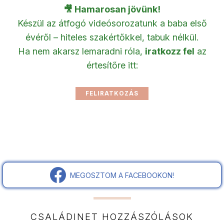
🎥 Hamarosan jövünk!
Készül az átfogó videósorozatunk a baba első
évéről – hiteles szakértőkkel, tabuk nélkül.
Ha nem akarsz lemaradni róla,
iratkozz fel
az
értesítőre itt:
MEGOSZTOM A FACEBOOKON!
CSALÁDINET HOZZÁSZÓLÁSOK