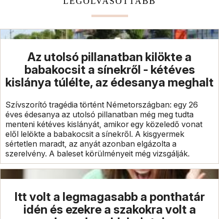
LEGOLVASOTTABB
Az utolsó pillanatban kilökte a
babakocsit a sínekről - kétéves
kislánya túlélte, az édesanya meghalt
Szívszorító tragédia történt Németországban: egy 26
éves édesanya az utolsó pillanatban még meg tudta
menteni kétéves kislányát, amikor egy közeledő vonat
elől lelökte a babakocsit a sínekről. A kisgyermek
sértetlen maradt, az anyát azonban elgázolta a
szerelvény. A baleset körülményeit még vizsgálják.
Itt volt a legmagasabb a ponthatár
idén és ezekre a szakokra volt a