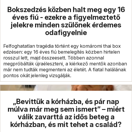
Bokszedzés közben halt meg egy 16
éves fiú - ezekre a figyelmeztető
jelekre minden szülőnek érdemes
odafigyelnie
Felfoghatatlan tragédia történt egy komáromi thai box
edzésen: egy 16 éves fiú bemelegítés közben hirtelen
rosszul lett, majd összeesett. Többen azonnal
megpróbálták újraéleszteni, a kiérkező mentők azonban
már nem tudták megmenteni az életét. A fiatal halálának
pontos okát jelenleg vizsgálják.
„Bevittük a kórházba, és pár nap
múlva már meg sem ismert” – miért
válik zavarttá az idős beteg a
kórházban, és mit tehet a család?