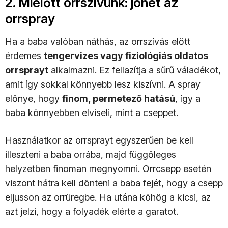
2. Mielőtt orrszívunk: jöhet az
orrspray
Ha a baba valóban náthás, az orrszívás előtt
érdemes
tengervizes vagy fiziológiás oldatos
orrsprayt
alkalmazni. Ez fellazítja a sűrű váladékot,
amit így sokkal könnyebb lesz kiszívni. A spray
előnye, hogy
finom, permetező hatású
, így a
baba könnyebben elviseli, mint a cseppet.
Használatkor az orrsprayt egyszerűen be kell
illeszteni a baba orrába, majd függőleges
helyzetben finoman megnyomni. Orrcsepp esetén
viszont hátra kell dönteni a baba fejét, hogy a csepp
eljusson az orrüregbe. Ha utána köhög a kicsi, az
azt jelzi, hogy a folyadék elérte a garatot.