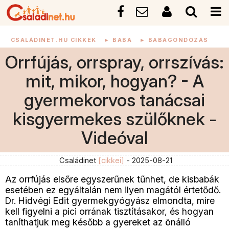
CSALÁDINET.HU CIKKEK
►
BABA
►
BABAGONDOZÁS
Orrfújás, orrspray, orrszívás:
mit, mikor, hogyan? - A
gyermekorvos tanácsai
kisgyermekes szülőknek -
Videóval
Családinet
[cikkei]
- 2025-08-21
Az orrfújás elsőre egyszerűnek tűnhet, de kisbabák
esetében ez egyáltalán nem ilyen magától értetődő.
Dr. Hidvégi Edit gyermekgyógyász elmondta, mire
kell figyelni a pici orrának tisztításakor, és hogyan
taníthatjuk meg később a gyereket az önálló