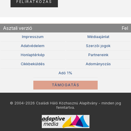
Asztali verzió
Fel
Impresszum
Médiaajánlat
Adatvédelem
Szerzõi jogok
Honlaptérkép
Partnereink
Cikkbeküldés
Adományozás
Adó 1%
TÁMOGATÁS
© 2004-2026 Családi Háló Közhasznú Alapítvány - minden jog
fenntartva.