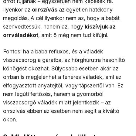
orrot fújjanak – egyszerűen nem képesek rá.
Ilyenkor az
orrszívás
az egyetlen hatékony
megoldás. A cél ilyenkor nem az, hogy a babát
szenvedtessük, hanem az, hogy
kiszívjuk az
orrváladékot
, amit ő még nem tud kifújni.
Fontos: ha a baba refluxos, és a váladék
visszacsorog a garatba, az hörghurutra hasonlító
köhögést okozhat. Súlyosabb esetben akár az
orrban is megjelenhet a fehéres váladék, ami az
elfogyasztott anyatejtől, vagy tápszertől van. Ez
nem légúti fertőzés, hanem a gyomorból
visszacsorgó váladék miatt jelentkezik – az
orrszívás ebben az esetben nem segít a kiváltó
okon.