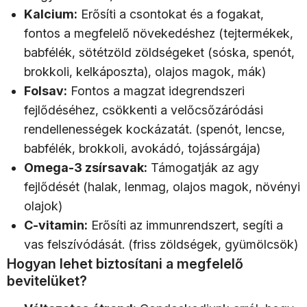
Kalcium:
Erősíti a csontokat és a fogakat,
fontos a megfelelő növekedéshez (tejtermékek,
babfélék, sötétzöld zöldségeket (sóska, spenót,
brokkoli, kelkáposzta), olajos magok, mák)
Folsav:
Fontos a magzat idegrendszeri
fejlődéséhez, csökkenti a velőcsőzáródási
rendellenességek kockázatát. (spenót, lencse,
babfélék, brokkoli, avokádó, tojássárgája)
Omega-3 zsírsavak:
Támogatják az agy
fejlődését (halak, lenmag, olajos magok, növényi
olajok)
C-vitamin:
Erősíti az immunrendszert, segíti a
vas felszívódását. (friss zöldségek, gyümölcsök)
Hogyan lehet biztosítani a megfelelő
bevitelüket?