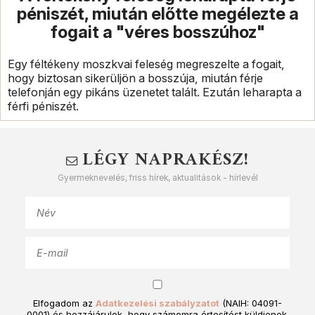
péniszét, miután előtte megélezte a
fogait a "véres bosszúhoz"
Egy féltékeny moszkvai feleség megreszelte a fogait,
hogy biztosan sikerüljön a bosszúja, miután férje
telefonján egy pikáns üzenetet talált. Ezután leharapta a
férfi péniszét.
LÉGY NAPRAKÉSZ!
Gyermeknevelés, friss hírek, aktualitások - hírlevél
Elfogadom az
Adatkezelési szabályzatot
(NAIH: 04091-
0001) és hozzájárulok, hogy számomra értesítést küldjenek.