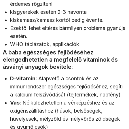
érdemes rögzíteni
kisgyerekek esetén 2-3 havonta
kiskamasz/kamasz kortól pedig évente.
Ezektől lehet eltérés bármilyen probléma gyanúja
esetén.
WHO táblázatok, applikációk
A baba egészséges fejlődéséhez
elengedhetetlen a megfelelő vitaminok és
ásványi anyagok bevitele:
D-vitamin:
Alapvető a csontok és az
immunrendszer egészséges fejlődéséhez, segíti
a kalcium felszívódását (tejtermékek, napfény)
Vas:
Nélkülözhetetlen a vérképzéshez és az
oxigénszállításhoz (húsok, belsőségek,
hüvelyesek, mélyzöld és mélyvörös zöldségek
és gyümölcsök)