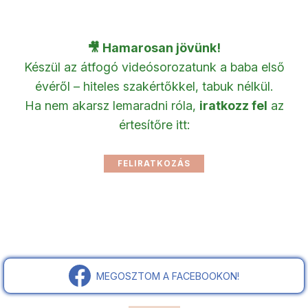
🎥 Hamarosan jövünk!
Készül az átfogó videósorozatunk a baba első
évéről – hiteles szakértőkkel, tabuk nélkül.
Ha nem akarsz lemaradni róla,
iratkozz fel
az
értesítőre itt:
MEGOSZTOM A FACEBOOKON!