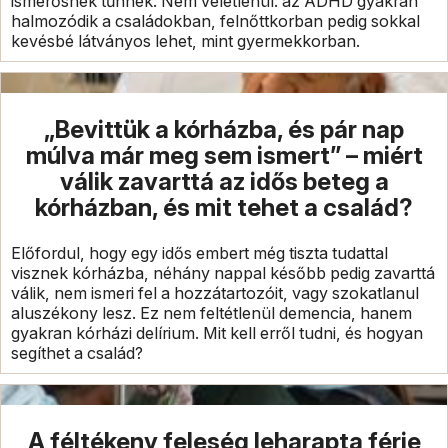
ismerősnek tűnnek. Nem véletlenül: az ADHD gyakran
halmozódik a családokban, felnőttkorban pedig sokkal
kevésbé látványos lehet, mint gyermekkorban.
„Bevittük a kórházba, és pár nap
múlva már meg sem ismert” – miért
válik zavarttá az idős beteg a
kórházban, és mit tehet a család?
Előfordul, hogy egy idős embert még tiszta tudattal
visznek kórházba, néhány nappal később pedig zavarttá
válik, nem ismeri fel a hozzátartozóit, vagy szokatlanul
aluszékony lesz. Ez nem feltétlenül demencia, hanem
gyakran kórházi delírium. Mit kell erről tudni, és hogyan
segíthet a család?
A féltékeny feleség leharapta férje