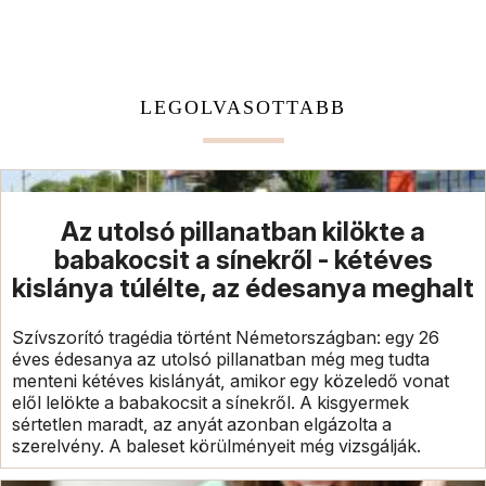
LEGOLVASOTTABB
Az utolsó pillanatban kilökte a
babakocsit a sínekről - kétéves
kislánya túlélte, az édesanya meghalt
Szívszorító tragédia történt Németországban: egy 26
éves édesanya az utolsó pillanatban még meg tudta
menteni kétéves kislányát, amikor egy közeledő vonat
elől lelökte a babakocsit a sínekről. A kisgyermek
sértetlen maradt, az anyát azonban elgázolta a
szerelvény. A baleset körülményeit még vizsgálják.