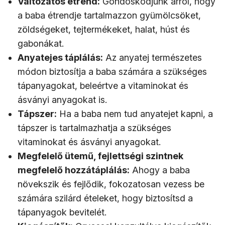
Változatos étrend:
Gondoskodjunk arról, hogy
a baba étrendje tartalmazzon gyümölcsöket,
zöldségeket, tejtermékeket, halat, húst és
gabonákat.
Anyatejes táplálás:
Az anyatej természetes
módon biztosítja a baba számára a szükséges
tápanyagokat, beleértve a vitaminokat és
ásványi anyagokat is.
Tápszer:
Ha a baba nem tud anyatejet kapni, a
tápszer is tartalmazhatja a szükséges
vitaminokat és ásványi anyagokat.
Megfelelő ütemű, fejlettségi szintnek
megfelelő hozzátáplálás:
Ahogy a baba
növekszik és fejlődik, fokozatosan vezess be
számára szilárd ételeket, hogy biztosítsd a
tápanyagok bevitelét.