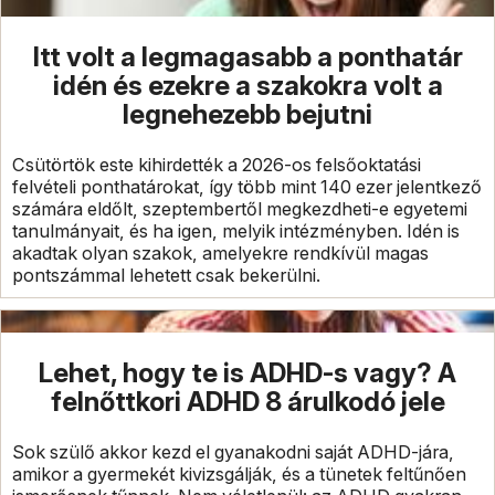
Itt volt a legmagasabb a ponthatár
idén és ezekre a szakokra volt a
legnehezebb bejutni
Csütörtök este kihirdették a 2026-os felsőoktatási
felvételi ponthatárokat, így több mint 140 ezer jelentkező
számára eldőlt, szeptembertől megkezdheti-e egyetemi
tanulmányait, és ha igen, melyik intézményben. Idén is
akadtak olyan szakok, amelyekre rendkívül magas
pontszámmal lehetett csak bekerülni.
Lehet, hogy te is ADHD-s vagy? A
felnőttkori ADHD 8 árulkodó jele
Sok szülő akkor kezd el gyanakodni saját ADHD-jára,
amikor a gyermekét kivizsgálják, és a tünetek feltűnően