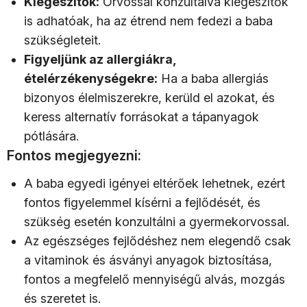
Kiegészítők:
Orvossal konzultálva kiegészítők
is adhatóak, ha az étrend nem fedezi a baba
szükségleteit.
Figyeljünk az allergiákra,
ételérzékenységekre:
Ha a baba allergiás
bizonyos élelmiszerekre, kerüld el azokat, és
keress alternatív forrásokat a tápanyagok
pótlására.
Fontos megjegyezni:
A baba egyedi igényei eltérőek lehetnek, ezért
fontos figyelemmel kísérni a fejlődését, és
szükség esetén konzultálni a gyermekorvossal.
Az egészséges fejlődéshez nem elegendő csak
a vitaminok és ásványi anyagok biztosítása,
fontos a megfelelő mennyiségű alvás, mozgás
és szeretet is.