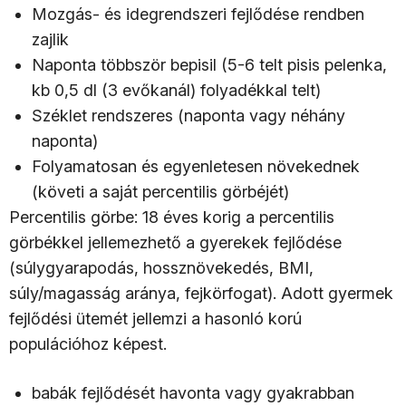
Mozgás- és idegrendszeri fejlődése rendben
zajlik
Naponta többször bepisil (5-6 telt pisis pelenka,
kb 0,5 dl (3 evőkanál) folyadékkal telt)
Széklet rendszeres (naponta vagy néhány
naponta)
Folyamatosan és egyenletesen növekednek
(követi a saját percentilis görbéjét)
Percentilis görbe: 18 éves korig a percentilis
görbékkel jellemezhető a gyerekek fejlődése
(súlygyarapodás, hossznövekedés, BMI,
súly/magasság aránya, fejkörfogat). Adott gyermek
fejlődési ütemét jellemzi a hasonló korú
populációhoz képest.
babák fejlődését havonta vagy gyakrabban