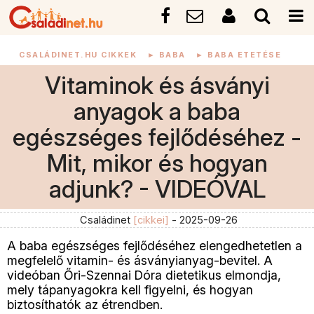
CSALÁDINET.HU CIKKEK
►
BABA
►
BABA ETETÉSE
Vitaminok és ásványi
anyagok a baba
egészséges fejlődéséhez -
Mit, mikor és hogyan
adjunk? - VIDEÓVAL
Családinet
[cikkei]
- 2025-09-26
A baba egészséges fejlődéséhez elengedhetetlen a
megfelelő vitamin- és ásványianyag-bevitel. A
videóban Őri-Szennai Dóra dietetikus elmondja,
mely tápanyagokra kell figyelni, és hogyan
biztosíthatók az étrendben.