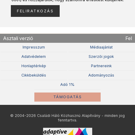
Asztali verzió
Fel
Impresszum
Médiaajánlat
Adatvédelem
Szerzõi jogok
Honlaptérkép
Partnereink
Cikkbeküldés
Adományozás
Adó 1%
TÁMOGATÁS
© 2004-2026 Családi Háló Közhasznú Alapítvány - minden jog
fenntartva.